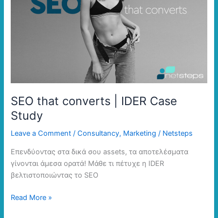
|
IDER
Case
Study
SEO that converts | IDER Case
Study
Leave a Comment
/
Consultancy
,
Marketing
/
Netsteps
Επενδύοντας στα δικά σου assets, τα αποτελέσματα
γίνονται άμεσα ορατά! Μάθε τι πέτυχε η IDER
βελτιστοποιώντας το SEO
Read More »