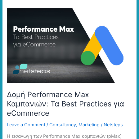
Δομή
Performance
Max
Καμπανιών:
Τα
Best
Practices
για
eCommerce
Δομή Performance Max
Καμπανιών: Τα Best Practices για
eCommerce
Leave a Comment
/
Consultancy
,
Marketing
/
Netsteps
Η εισαγωγή των Performance Max καμπανιών (pMax)