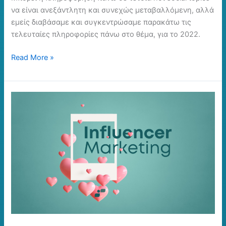
να είναι ανεξάντλητη και συνεχώς μεταβαλλόμενη, αλλά
εμείς διαβάσαμε και συγκεντρώσαμε παρακάτω τις
τελευταίες πληροφορίες πάνω στο θέμα, για το 2022.
Read More »
Και
όχι…
το
influencer
marketing
δεν
είναι
trend!