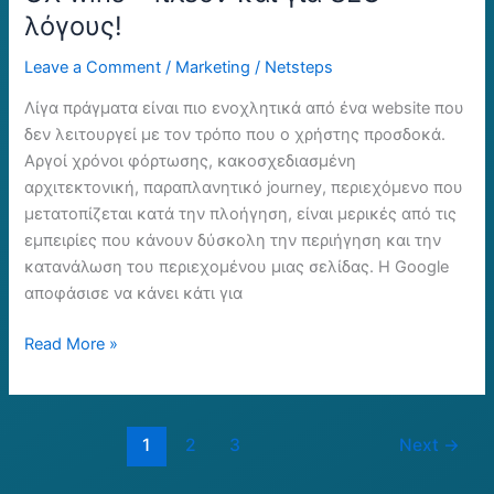
λόγους!
Leave a Comment
/
Marketing
/
Netsteps
Λίγα πράγματα είναι πιο ενοχλητικά από ένα website που
δεν λειτουργεί με τον τρόπο που ο χρήστης προσδοκά.
Αργοί χρόνοι φόρτωσης, κακοσχεδιασμένη
αρχιτεκτονική, παραπλανητικό journey, περιεχόμενο που
μετατοπίζεται κατά την πλοήγηση, είναι μερικές από τις
εμπειρίες που κάνουν δύσκολη την περιήγηση και την
κατανάλωση του περιεχομένου μιας σελίδας. Η Google
αποφάσισε να κάνει κάτι για
Read More »
1
2
3
Next
→