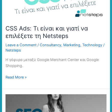
να
επιλέξετε
τη
Netsteps
CSS Ads: Τι είναι και γιατί να
επιλέξετε τη Netsteps
Leave a Comment
/
Consultancy
,
Marketing
,
Technology
/
Netsteps
H γέφυρα μεταξύ Google Merchant Center και Google
Shopping.
Read More »
SEO
that
converts