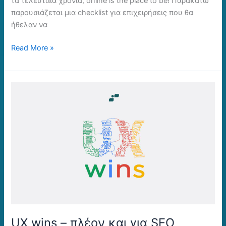
τα τελευταία χρόνια, online is the place to be! Παρακάτω
παρουσιάζεται μια checklist για επιχειρήσεις που θα
ήθελαν να
Read More »
UX
wins
–
πλέον
και
για
SEO
λόγους!
UX wins – πλέον και για SEO