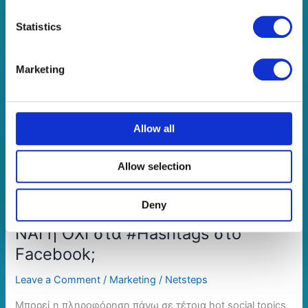
Statistics
ΝΑΙ
ή
Marketing
ΟΧΙ
στα
#Hashtags
Allow all
στο
Facebook;
Allow selection
Deny
ΝΑΙ ή ΟΧΙ στα #Hashtags στο
Facebook;
Leave a Comment
/
Marketing
/
Netsteps
Μπορεί η πληροφόρηση πάνω σε τέτοια hot social topics