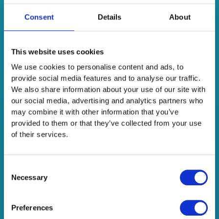
Consent
Details
About
This website uses cookies
We use cookies to personalise content and ads, to
5 Νέα Instagram Features
provide social media features and to analyse our traffic.
We also share information about your use of our site with
Leave a Comment
/
Marketing
/
Netsteps
our social media, advertising and analytics partners who
Ολοκληρώνουμε το πρώτο τρίμηνο του έτους και τα νέα
may combine it with other information that you’ve
features των αγαπημένων marketing μέσων έχουν
provided to them or that they’ve collected from your use
πολλαπλασιαστεί. Το Instagram μόνο έχει προσθέσει 5
of their services.
νέα features για τους χρήστες, τις επιχειρήσεις και τους
δημιουργούς του app. Insta Shopping Το Instagram shop
Consent
είναι μια δυνατότητα στο Instagram που επιτρέπει στους
Necessary
Selection
χρήστες να δημιουργήσουν ένα ηλεκτρονικό κατάστημα
αγορών δωρεάν
Preferences
Read More »