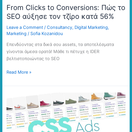
From Clicks to Conversions: Πώς το
56%
SEO αύξησε τον τζίρο κατά 56%
Leave a Comment
/
Consultancy
,
Digital Marketing
,
Marketing
/
Sofia Kozanidou
Επενδύοντας στα δικά σου assets, τα αποτελέσματα
γίνονται άμεσα ορατά! Μάθε τι πέτυχε η IDER
βελτιστοποιώντας το SEO
Read More »
CSS
Ads:
Τι
είναι
και
γιατί