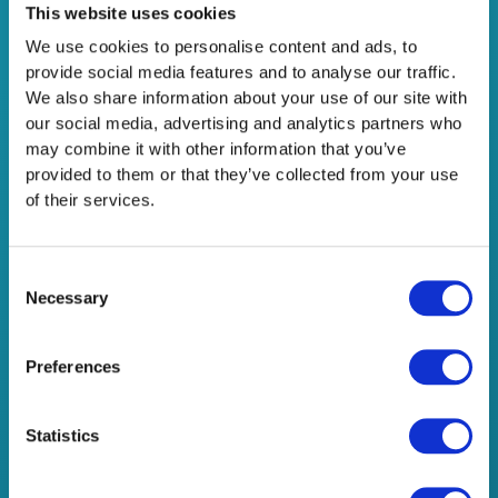
We
This website uses cookies
are
We use cookies to personalise content and ads, to
a
provide social media features and to analyse our traffic.
Great
We also share information about your use of our site with
Place
our social media, advertising and analytics partners who
to
may combine it with other information that you’ve
Work!
provided to them or that they’ve collected from your use
of their services.
Consent
Necessary
We are a Great Place to Work!
Selection
Leave a Comment
/
Company News
/
Netsteps
Preferences
Ως Great Place to Work στην Ελλάδα αναδείχθηκε
η NetSteps, που από μία μικρή ομάδα 5-6 ατόμων το
Statistics
2013 εξελίχθηκε σε μία
μεγάλη οικογένεια 50 ατόμων, που αγαπά να
εξελίσσεται. Μέσα στα 8 χρόνια λειτουργίας μας