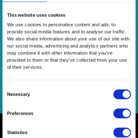
Instagram Stories Ads
This website uses cookies
We use cookies to personalise content and ads, to
Leave a Comment
/
Marketing
/
Netsteps
provide social media features and to analyse our traffic.
Tα Instagram Stories εμφανίστηκαν το 2016 και μόλις ένα
We also share information about your use of our site with
χρόνο αργότερα μπορούσαν να χρησιμοποιηθούν ως
our social media, advertising and analytics partners who
διαφημιστικός χώρος για επιχειρήσεις. Σήμερα, η
may combine it with other information that you’ve
πλειοψηφία των εταιρειών υιοθετεί τη νέα διαφημιστική
provided to them or that they’ve collected from your use
τάση, βλέποντας εντυπωσιακά αποτελέσματα.
of their services.
Read More »
Consent
Necessary
Selection
Preferences
Statistics