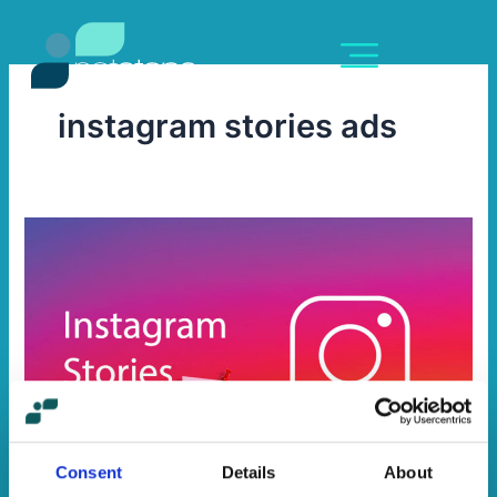
Skip
content
to
content
instagram stories ads
Instagram
Stories
Ads
Consent
Details
About