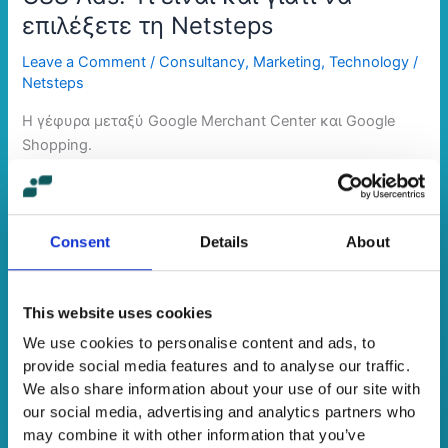
επιλέξετε τη Netsteps
Leave a Comment
/
Consultancy
,
Marketing
,
Technology
/
Netsteps
H γέφυρα μεταξύ Google Merchant Center και Google
Shopping.
Read More »
Consent
Details
About
7+1
tips
This website uses cookies
για
να
We use cookies to personalise content and ads, to
αυξήσεις
provide social media features and to analyse our traffic.
We also share information about your use of our site with
τις
our social media, advertising and analytics partners who
πωλήσεις
may combine it with other information that you’ve
σου