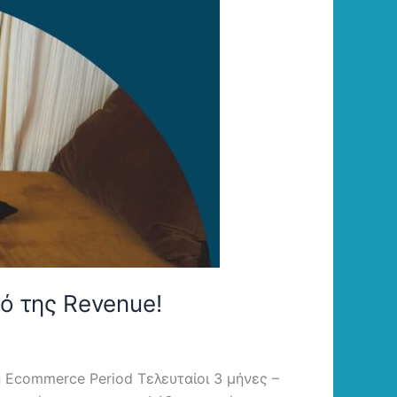
ό της Revenue!
 Ecommerce Period Τελευταίοι 3 μήνες –