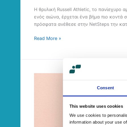
Η θρυλική Russell Athletic, το πανίσχυρο
ενός αιώνα, έρχεται ένα βήμα πιο κοντά 
πρόσφατα ανέθεσε στην NetSteps την κατ
Read More »
Το
eCommerce
Consent
στις
μέρες
του
This website uses cookies
COVID-
We use cookies to personalis
19
information about your use of