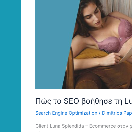
αυξήσει
το
οργανικό
της
Revenue!
Πώς το SEO βοήθησε τη Lu
Search Engine Optimization
/
Dimitrios Pap
Client Luna Splendida – Ecommerce στον 