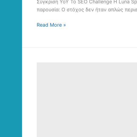
Σύγκριση YoY Το SEO Challenge Η Luna Sp
παρουσία: Ο στόχος δεν ήταν απλώς περισ
Read More »
H
Russell
Athletic
εμπιστεύεται
την
NetSteps