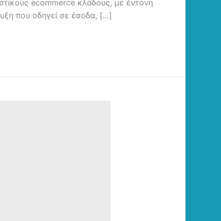
νιστικούς ecommerce κλάδους, με έντονη
υξη που οδηγεί σε έσοδα, […]