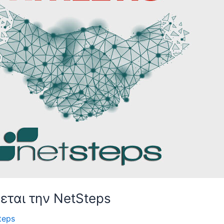
ύεται την NetSteps
teps