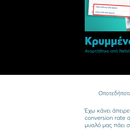
Κρυμμένο
Αναρτήθηκε από
Netst
Οποτεδήποτε
Έχω κάνει άπειρε
conversion rate 
μυαλό μας πάει σ