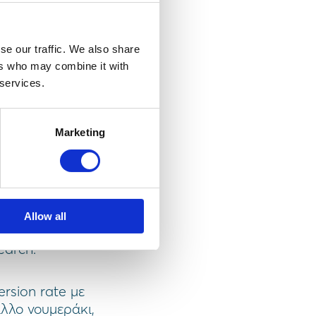
rate
se our traffic. We also share
ers who may combine it with
te
 services.
ν μέσα από την
Marketing
ρά μόλις το
 τζίρου (αν δείτε
αζήτηση. Μια
ήτηση επίπεδου
sions without
Allow all
λη επιλογή -λόγω
earch.
rsion rate με
άλλο νουμεράκι,