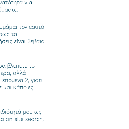
νατότητα για
όμαστε.
υμάμαι τον εαυτό
ήρως τα
σεις είναι βέβαια
ρα βλέπετε το
μερα, αλλά
επόμενα 2, γιατί
 και κάποιες
 ιδιότητά μου ως
α on-site search,