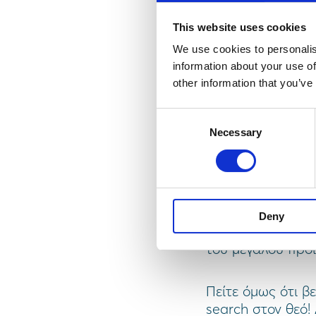
This website uses cookies
Vis
We use cookies to personalis
information about your use of
V
other information that you’ve
Consent
3.7 φορές μεγαλ
Necessary
Selection
αναζήτηση. Να σ
5.5% των χρηστών
την στήλη Reven
αναζήτηση ικανή 
amazon και skrout
Deny
search θα προσεγ
του μεγάλου προϊ
Πείτε όμως ότι β
search στον θεό!