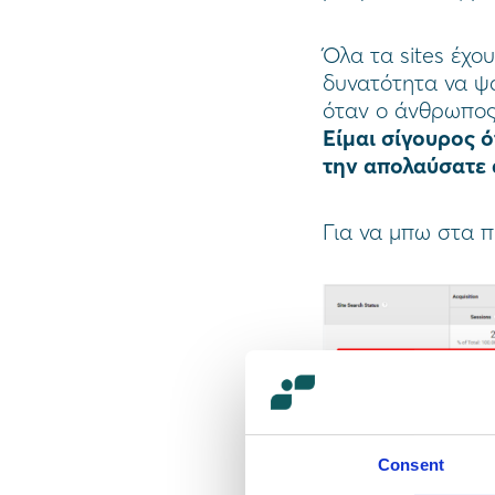
Όλα τα sites έχ
δυνατότητα να ψάξ
όταν ο άνθρωπος 
Είμαι σίγουρος ό
την απολαύσατε 
Για να μπω στα π
Δεν έχει σημασία
προϊόν photosho
Consent
Αν για κάποιο λό