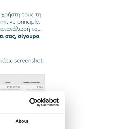
 χρήστη τους τη
itive principle:
 κατανάλωσή του.
τι σας, σίγουρα
ακάτω screenshot.
ω δεν είναι
About
νούμερα: