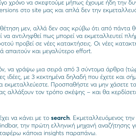
λίγο χρόνο να σκεφτούμε μήπως έχουμε ήδη την δυ
rsions στο site μας και απλά δεν την εκμεταλλευ
θέτηση μεν, αλλά δεν σας κρύβω ότι από πάντα θ
ί να αντιληφθεί πως μπορεί να εκμεταλλευτεί πλ
οτού προβεί σε νέες κατακτήσεις. Οι νέες κατακτή
ά απαιτούν και μεγαλύτερο effort.
όν, να γράψω μια σειρά από 3 σύντομα άρθρα (τώ
ιες ιδέες, με 3 κεκτημένα δηλαδή που έχετε και σή
α εκμεταλλεύεστε. Προσπαθήστε να μην χάσετε τα 
ς αλλάξουν τον τρόπο σκέψης – και θα κερδίσετε
χει να κάνει με το
search
. Εκμεταλλευόμενος την
indbar, την πρώτη ελληνική μηχανή αναζήτησης γι
ταφέρω κάποια insights παραπάνω.