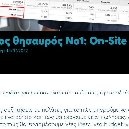
ς θησαυρός Νο1: On-Site
eps
15/07/2022
 ψάξατε για μια σοκολάτα στο σπίτι σας, την απολαύ
ς συζητήσεις με πελάτες για το πώς μπορούμε να
σε ένα eShop και πώς θα φέρουμε νέες πωλήσεις.
το πως θα εφαρμόσουμε νέες ιδέες, νέο budget, 