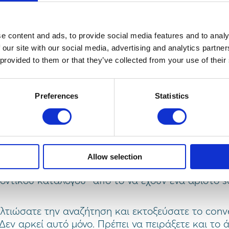
its Without Search = 1.45% Ecommerce Conversion 
e content and ads, to provide social media features and to analy
 our site with our social media, advertising and analytics partn
isits With Search = 5.35% Ecommerce Conversion ra
 provided to them or that they’ve collected from your use of their
ύτερο C
onversion R
ate (
CR)
σε όσους πλοηγήθηκα
Preferences
Statistics
κεφτούμε και λίγο διαφορετικά το παραπάνω;
Αφο
 (αν δείτε την στήλη sessions), αλλά το 20% του
ue)
. Φυσικά, αυτό θα συμβεί αν έχεις μια καλή αν
να βρίσκει αυτό που ψάχνει ο χρήστης. Μια αναζ
z. Είμαι σίγουρος δε, ότι σε αυτά τα sites τα Ses
Allow selection
γίζουν το μηδέν. Γιατί τα sites αυτά δεν έχουν άλ
οντικού καταλόγου- από το να έχουν ένα άριστο s
ελτιώσατε την αναζήτηση και εκτοξεύσατε το conve
 Δεν αρκεί αυτό μόνο. Πρέπει να πειράξετε και το 