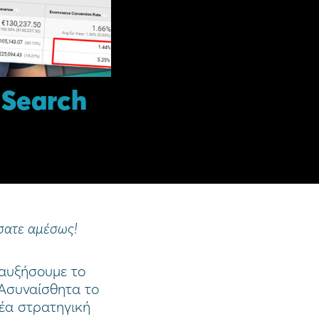
 Search
σατε αμέσως!
 αυξήσουμε το
 Ασυναίσθητα το
νέα στρατηγική