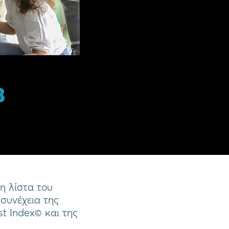
3
η λίστα του
συνέχεια της
t Index© και της