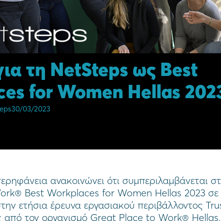
για τη NetSteps ως Best
es for Women Hellas 202
eps
30/03/2023
ερηφάνεια ανακοινώνει ότι συμπεριλαμβάνεται στ
ork® Best Workplaces for Women Hellas 2023 σε 
την ετήσια έρευνα εργασιακού περιβάλλοντος Trus
 από τον οργανισμό Great Place to Work® Hellas.