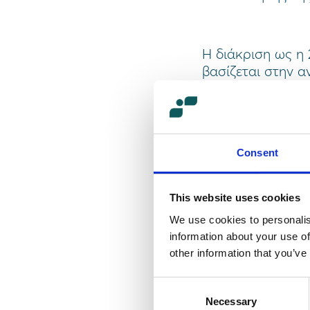
Η διάκριση ως η 
βασίζεται στην α
εργαζόμενοι της 
περιβάλλον. Τα κ
λίστα των καλύτε
είναι:
Consent
• H συνολική από
κλίματος Trust I
• Οι θετικές απα
This website uses cookies
πληθυσμού της ετ
We use cookies to personalis
• Η βαρύτητα τω
information about your use of
που έχουν σχέση 
other information that you’ve
δυνατότητα εξέλι
καθώς και την ι
Consent
Necessary
Selection