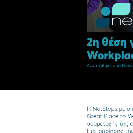
2η θέση 
Workplac
Αναρτήθηκε από
Netst
Η NetSteps με υπ
Great Place to W
συμμετοχής της σ
Πιστοποίησης της