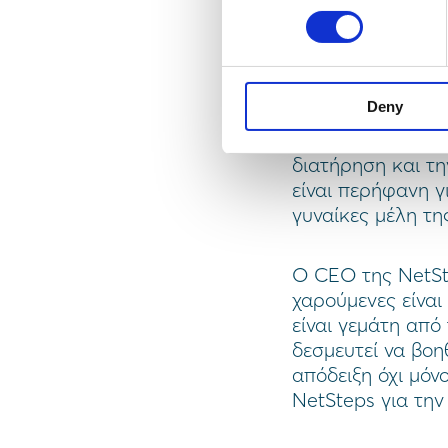
Η NetSteps είναι 
πλειοψηφία γυναι
απομακρυσμένα, 
ανεξάρτητα από τ
Deny
ενισχύει τους πο
γυναίκα στην κα
διατήρηση και τ
είναι περήφανη γ
γυναίκες μέλη τη
O CEO της NetSt
χαρούμενες είναι
είναι γεμάτη από
δεσμευτεί να βοη
απόδειξη όχι μόν
NetSteps για την