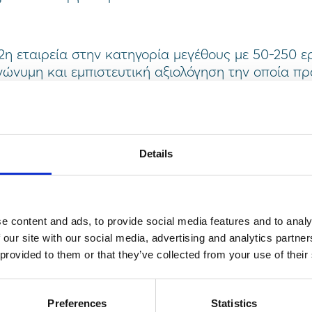
2η εταιρεία στην κατηγορία μεγέθους με 50-250 
νώνυμη και εμπιστευτική αξιολόγηση την οποία π
εταιρείας σχετικά με την εμπειρία τους από το ερ
ριτήρια αξιολόγησης που καθορίζουν την θέση της
ρων εταιρειών για γυναίκες, “Best Workplaces™ f
Details
δοση της εταιρείας στο ερωτηματολόγιο έρευνας 
ndex™.
ντήσεις των γυναικών στην έρευνα συγκρινόμενες 
αιρείας.
e content and ads, to provide social media features and to analy
ν απαντήσεων των εργαζομένων γυναικών σε επιμ
 our site with our social media, advertising and analytics partn
με, την αντιμετώπιση των φύλων στην εταιρεία, τις
 provided to them or that they’ve collected from your use of their
ξης και προαγωγών, τη δυνατότητα λήψης άδειας 
σορροπία μεταξύ εργασιακής και προσωπικής ζωής
Preferences
Statistics