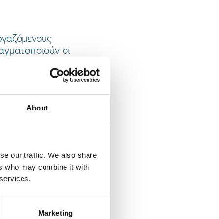
εργαζόμενους
ραγματοποιούν οι
γασιακό τους
 εταιρείας στη
or Women Hellas”
About
εργασιακού
με το σύνολο του
se our traffic. We also share
έρους ερωτήσεις
ers who may combine it with
 ίσες αμοιβές, τη
 services.
όταν χρειάζεται,
.
Marketing