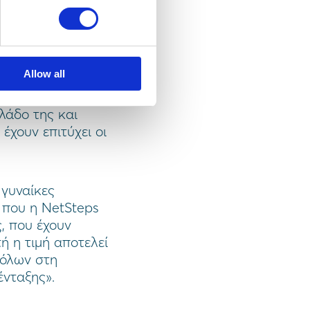
ή ομάδα κατά
αι κατά 60%
ταλέντα
τέλο σίγουρα
Allow all
 κάθε σύγχρονη
μένη στη
λάδο της και
έχουν επιτύχει οι
 γυναίκες
ς που η NetSteps
ς, που έχουν
ή η τιμή αποτελεί
 όλων στη
ένταξης».