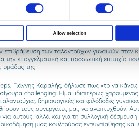
μία από τις λίγες εταιρείες τεχνολογίας με ηγετικ
κών. Το εργατικό δυναμικό της εταιρείας εργάζετ
επιτρέποντάς της να προσλαμβάνει τα καλύτερα 
η φυσική τους τοποθεσία και αυτό το μεικτό μον
Allow selection
λύπλευρους ρόλους που καλείται να εξυπηρετήσει
θημερινότητά της. Η εταιρεία παραμένει προσηλω
ην επιβράβευση των ταλαντούχων γυναικών στον κ
ια την επαγγελματική και προσωπική επιτυχία που 
ς ομάδας της.
eps, Γιάννης Καραλής, δήλωσε πως «το να κάνεις
 σίγουρα challenging. Είμαι ιδιαιτέρως χαρούμενο
 ταλαντούχες, δημιουργικές και φιλόδοξες γυναίκε
θήσουν τους συνεργάτες μας να αναπτυχθούν. Αυτ
ο για αυτούς, αλλά και για τη συλλογική δέσμευση
 οικοδόμηση μιας κουλτούρας ενσυναίσθησης και 